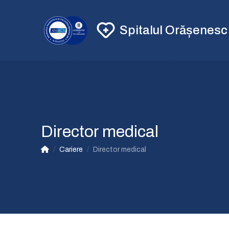
Spitalul Orășenes
Director medical
/
Cariere
/
Director medical