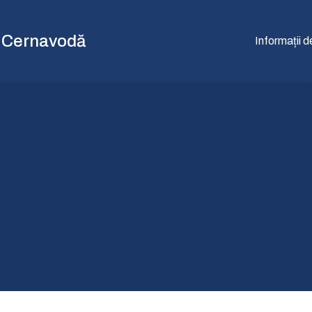
c Cernavodă
Informații d