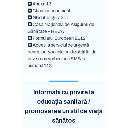
Anexa 13
Chestionar pacienti
Ghidul asiguratului
Casa Națională de Asigurări de
Sănătate – RECA
Formularul European E112
Acces la serviciul de urgenţă
pentru persoanele cu dizabilități de
auz și sau vorbire prin SMS la
numărul 113
Informații cu privire la
educația sanitară /
promovarea un stil de viață
sănătos