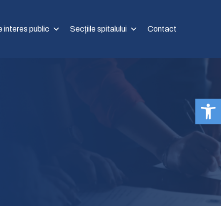
e interes public
Secțiile spitalului
Contact
Op