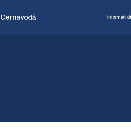
c Cernavodă
Informații d