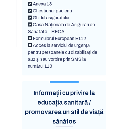
Anexa 13
Chestionar pacienti
Ghidul asiguratului
Casa Națională de Asigurări de
Sănătate – RECA
Formularul European E112
Acces la serviciul de urgenţă
pentru persoanele cu dizabilități de
auz și sau vorbire prin SMS la
numărul 113
Informații cu privire la
educația sanitară /
promovarea un stil de viață
sănătos