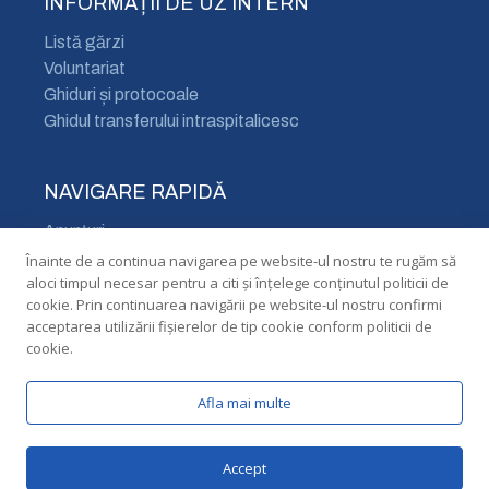
INFORMAȚII DE UZ INTERN
Listă gărzi
Voluntariat
Ghiduri și protocoale
Ghidul transferului intraspitalicesc
NAVIGARE RAPIDĂ
Anunțuri
Cariere
Înainte de a continua navigarea pe website-ul nostru te rugăm să
aloci timpul necesar pentru a citi și înțelege conținutul politicii de
Declarații de avere și interese
cookie. Prin continuarea navigării pe website-ul nostru confirmi
Acces nevăzători
acceptarea utilizării fişierelor de tip cookie conform politicii de
cookie.
Afla mai multe
© 2026
Spitalul Orășenesc Cernavodă
Accept