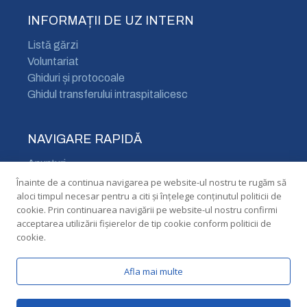
INFORMAȚII DE UZ INTERN
Listă gărzi
Voluntariat
Ghiduri și protocoale
Ghidul transferului intraspitalicesc
NAVIGARE RAPIDĂ
Anunțuri
Cariere
Înainte de a continua navigarea pe website-ul nostru te rugăm să
aloci timpul necesar pentru a citi și înțelege conținutul politicii de
Declarații de avere și interese
cookie. Prin continuarea navigării pe website-ul nostru confirmi
Acces nevăzători
acceptarea utilizării fişierelor de tip cookie conform politicii de
cookie.
Afla mai multe
© 2026
Spitalul Orășenesc Cernavodă