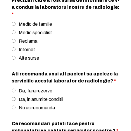
Precizati care a fost sursa de informare ce v-
a condus la laboratorul nostru de radiologie:
*
Medic de familie
Medic specialist
Reclama
Internet
Alte surse
Ati recomanda unui alt pacient sa apeleze la
serviciile acestui laborator de radiologie?
*
Da, fara rezerve
Da, in anumite conditii
Nu as recomanda
Ce recomandari puteti face pentru
imbunatatirea calitatii serviciilor noastre ?
*