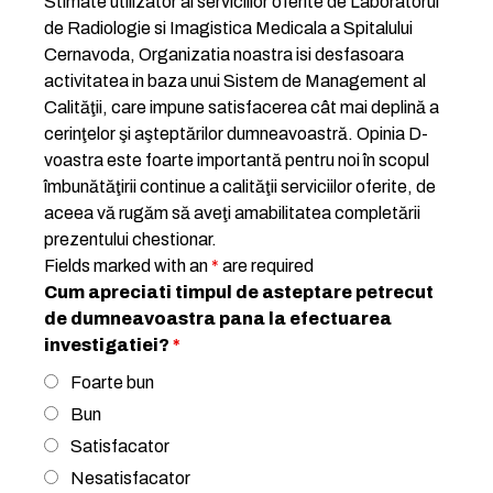
Stimate utilizator al serviciilor oferite de Laboratorul
de Radiologie si Imagistica Medicala a Spitalului
Cernavoda, Organizatia noastra isi desfasoara
activitatea in baza unui Sistem de Management al
Calităţii, care impune satisfacerea cât mai deplină a
cerinţelor şi aşteptărilor dumneavoastră. Opinia D-
voastra este foarte importantă pentru noi în scopul
îmbunătăţirii continue a calităţii serviciilor oferite, de
aceea vă rugăm să aveţi amabilitatea completării
prezentului chestionar.
Fields marked with an
*
are required
Cum apreciati timpul de asteptare petrecut
de dumneavoastra pana la efectuarea
investigatiei?
*
Foarte bun
Bun
Satisfacator
Nesatisfacator